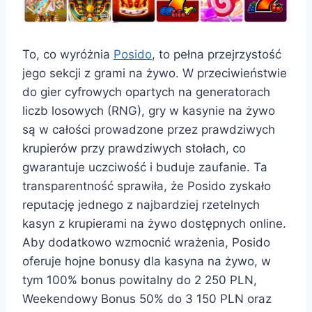
To, co wyróżnia
Posido
, to pełna przejrzystość
jego sekcji z grami na żywo. W przeciwieństwie
do gier cyfrowych opartych na generatorach
liczb losowych (RNG), gry w kasynie na żywo
są w całości prowadzone przez prawdziwych
krupierów przy prawdziwych stołach, co
gwarantuje uczciwość i buduje zaufanie. Ta
transparentność sprawiła, że Posido zyskało
reputację jednego z najbardziej rzetelnych
kasyn z krupierami na żywo dostępnych online.
Aby dodatkowo wzmocnić wrażenia, Posido
oferuje hojne bonusy dla kasyna na żywo, w
tym 100% bonus powitalny do 2 250 PLN,
Weekendowy Bonus 50% do 3 150 PLN oraz