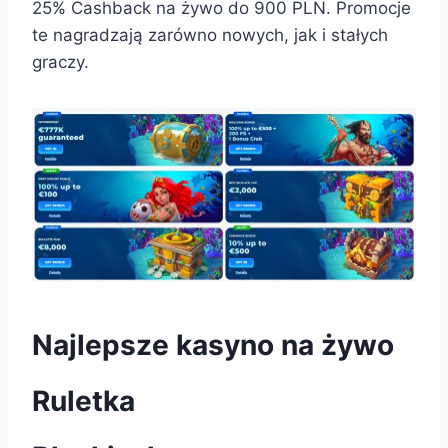
25% Cashback na żywo do 900 PLN. Promocje
te nagradzają zarówno nowych, jak i stałych
graczy.
Najlepsze kasyno na żywo
Ruletka