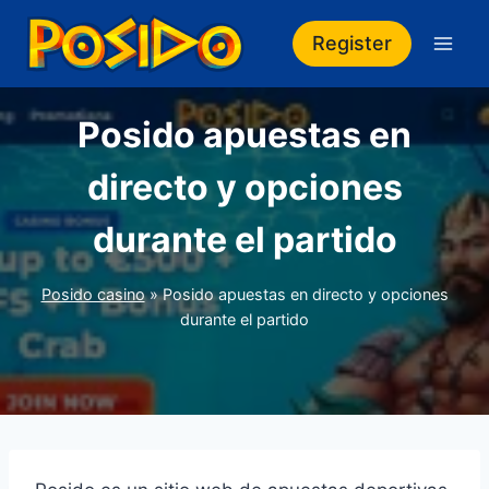
Saltar
al
Register
contenido
Posido apuestas en
directo y opciones
durante el partido
Posido casino
»
Posido apuestas en directo y opciones
durante el partido