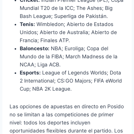
Cricket:
Indian Premier League (IPL); Copa
Mundial T20 de la ICC; The Ashes; Big
Bash League; Superliga de Pakistán.
Tenis:
Wimbledon; Abierto de Estados
Unidos; Abierto de Australia; Abierto de
Francia; Finales ATP.
Baloncesto:
NBA; Euroliga; Copa del
Mundo de la FIBA; March Madness de la
NCAA; Liga ACB.
Esports:
League of Legends Worlds; Dota
2 International; CS:GO Majors; FIFA eWorld
Cup; NBA 2K League.
Las opciones de apuestas en directo en Posido
no se limitan a las competiciones de primer
nivel: todos los deportes incluyen
oportunidades flexibles durante el partido. Los