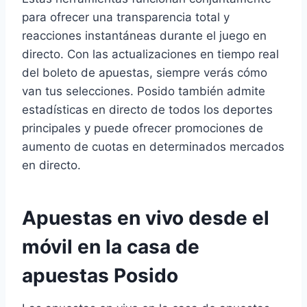
para ofrecer una transparencia total y
reacciones instantáneas durante el juego en
directo. Con las actualizaciones en tiempo real
del boleto de apuestas, siempre verás cómo
van tus selecciones. Posido también admite
estadísticas en directo de todos los deportes
principales y puede ofrecer promociones de
aumento de cuotas en determinados mercados
en directo.
Apuestas en vivo desde el
móvil en la casa de
apuestas Posido