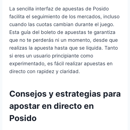
La sencilla interfaz de apuestas de Posido
facilita el seguimiento de los mercados, incluso
cuando las cuotas cambian durante el juego.
Esta guía del boleto de apuestas te garantiza
que no te perderás ni un momento, desde que
realizas la apuesta hasta que se liquida. Tanto
si eres un usuario principiante como
experimentado, es fácil realizar apuestas en
directo con rapidez y claridad.
Consejos y estrategias para
apostar en directo en
Posido