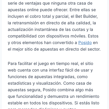
serie de ventajas que ninguna otra casa de
apuestas online puede ofrecer. Entre ellas se
incluyen el cobro total y parcial, el Bet Builder,
la retransmisión en directo de alta calidad, la
actualización instantánea de las cuotas y la
compatibilidad con dispositivos móviles. Estos
y otros elementos han convertido a
Posido
en
el mejor sitio de apuestas en directo del sector.
Para facilitar el juego en tiempo real, el sitio
web cuenta con una interfaz fácil de usar y
funciones de apuestas integradas, como
estadísticas y visualización. Como casa de
apuestas segura, Posido combina algo más
que funcionalidad y demuestra un rendimiento
estable en todos los dispositivos. Si estás listo